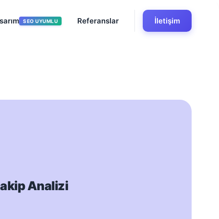
sarım
Referanslar
İletişim
SEO UYUMLU
akip Analizi